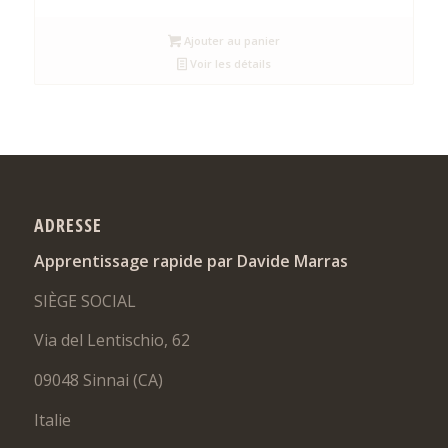
prix
prix
initial
actuel
Ajouter au panier
était :
est :
Voir les détails
68,00 €.
30,00 €.
ADRESSE
Apprentissage rapide par Davide Marras
SIÈGE SOCIAL
Via del Lentischio, 62
09048 Sinnai (CA)
Italie