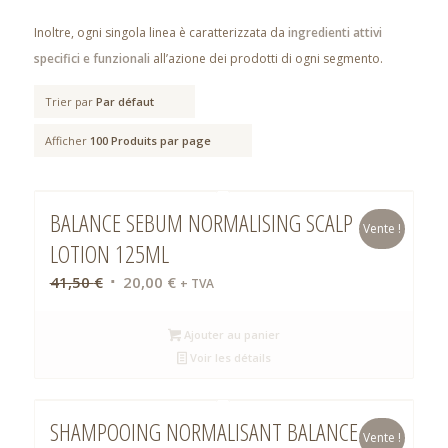
Inoltre, ogni singola linea è caratterizzata da
ingredienti attivi
specifici e funzionali
all’azione dei prodotti di ogni segmento.
Trier par
Par défaut
Afficher
100 Produits par page
BALANCE SEBUM NORMALISING SCALP
Vente !
LOTION 125ML
Le
Le
41,50
€
20,00
€
+ TVA
prix
prix
initial
actuel
Ajouter au panier
était :
est :
Voir les détails
41,50 €.
20,00 €.
SHAMPOOING NORMALISANT BALANCE
Vente !