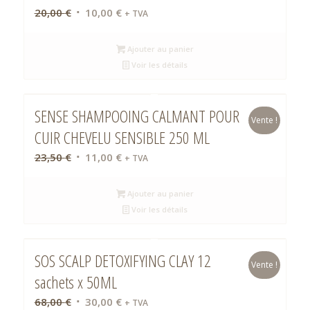
Le
Le
20,00
€
10,00
€
+ TVA
prix
prix
initial
actuel
Ajouter au panier
était :
est :
Voir les détails
20,00 €.
10,00 €.
SENSE SHAMPOOING CALMANT POUR
Vente !
CUIR CHEVELU SENSIBLE 250 ML
Le
Le
23,50
€
11,00
€
+ TVA
prix
prix
initial
actuel
Ajouter au panier
était :
est :
Voir les détails
23,50 €.
11,00 €.
SOS SCALP DETOXIFYING CLAY 12
Vente !
sachets x 50ML
Le
Le
68,00
€
30,00
€
+ TVA