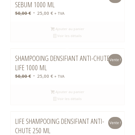
SEBUM 1000 ML
Le
Le
50,00
€
25,00
€
+ TVA
prix
prix
initial
actuel
Ajouter au panier
était :
est :
Voir les détails
50,00 €.
25,00 €.
SHAMPOOING DENSIFIANT ANTI-CHUTE
Vente !
LIFE 1000 ML
Le
Le
50,00
€
25,00
€
+ TVA
prix
prix
initial
actuel
Ajouter au panier
était :
est :
Voir les détails
50,00 €.
25,00 €.
LIFE SHAMPOOING DENSIFIANT ANTI-
Vente !
CHUTE 250 ML