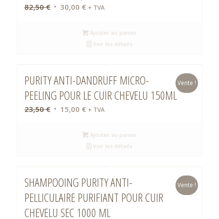
Le
Le
82,50
€
30,00
€
+ TVA
prix
prix
initial
actuel
Ajouter au panier
était :
est :
Voir les détails
82,50 €.
30,00 €.
PURITY ANTI-DANDRUFF MICRO-
Vente !
PEELING POUR LE CUIR CHEVELU 150ML
Le
Le
23,50
€
15,00
€
+ TVA
prix
prix
initial
actuel
Ajouter au panier
était :
est :
Voir les détails
23,50 €.
15,00 €.
SHAMPOOING PURITY ANTI-
Vente !
PELLICULAIRE PURIFIANT POUR CUIR
CHEVELU SEC 1000 ML