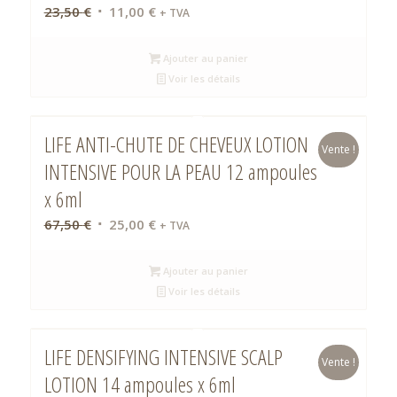
Le
Le
23,50
€
11,00
€
+ TVA
prix
prix
initial
actuel
Ajouter au panier
était :
est :
Voir les détails
23,50 €.
11,00 €.
LIFE ANTI-CHUTE DE CHEVEUX LOTION
Vente !
INTENSIVE POUR LA PEAU 12 ampoules
x 6ml
Le
Le
67,50
€
25,00
€
+ TVA
prix
prix
initial
actuel
Ajouter au panier
était :
est :
Voir les détails
67,50 €.
25,00 €.
LIFE DENSIFYING INTENSIVE SCALP
Vente !
LOTION 14 ampoules x 6ml