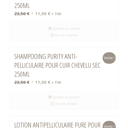
250ML
Le
Le
23,50
€
11,00
€
+ TVA
prix
prix
initial
actuel
Ajouter au panier
était :
est :
Voir les détails
23,50 €.
11,00 €.
SHAMPOOING PURITY ANTI-
Vente !
PELLICULAIRE POUR CUIR CHEVELU SEC
250ML
Le
Le
23,50
€
11,00
€
+ TVA
prix
prix
initial
actuel
Ajouter au panier
était :
est :
Voir les détails
23,50 €.
11,00 €.
LOTION ANTIPELLICULAIRE PURE POUR
Vente !