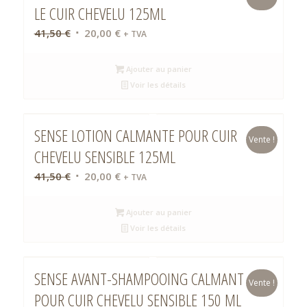
LE CUIR CHEVELU 125ML
Le
Le
41,50
€
20,00
€
+ TVA
prix
prix
initial
actuel
Ajouter au panier
était :
est :
Voir les détails
41,50 €.
20,00 €.
SENSE LOTION CALMANTE POUR CUIR
Vente !
CHEVELU SENSIBLE 125ML
Le
Le
41,50
€
20,00
€
+ TVA
prix
prix
initial
actuel
Ajouter au panier
était :
est :
Voir les détails
41,50 €.
20,00 €.
SENSE AVANT-SHAMPOOING CALMANT
Vente !
POUR CUIR CHEVELU SENSIBLE 150 ML