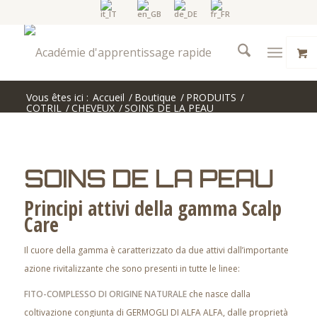
Vous êtes ici :
Accueil
/
Boutique
/
PRODUITS
/
COTRIL
/
CHEVEUX
/
SOINS DE LA PEAU
SOINS DE LA PEAU
Principi attivi della gamma Scalp
Care
Il cuore della gamma è caratterizzato da due attivi dall’importante
azione rivitalizzante che sono presenti in tutte le linee:
FITO-COMPLESSO DI ORIGINE NATURALE
che nasce dalla
coltivazione congiunta di GERMOGLI DI ALFA ALFA, dalle proprietà