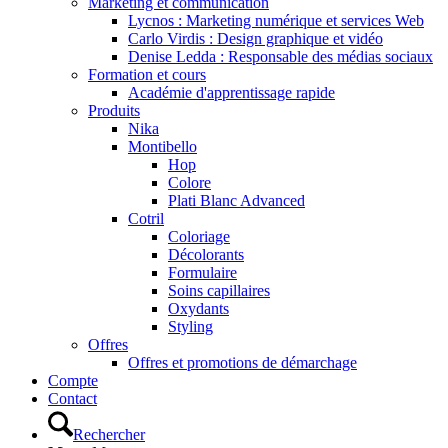
Marketing et communication
Lycnos : Marketing numérique et services Web
Carlo Virdis : Design graphique et vidéo
Denise Ledda : Responsable des médias sociaux
Formation et cours
Académie d'apprentissage rapide
Produits
Nika
Montibello
Hop
Colore
Plati Blanc Advanced
Cotril
Coloriage
Décolorants
Formulaire
Soins capillaires
Oxydants
Styling
Offres
Offres et promotions de démarchage
Compte
Contact
Rechercher