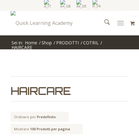
Sei in:
Home
/
Shop
/
PRODOTTI
/
COTRIL
/
HAIRCARE
HAIRCARE
Ordinare per
Predefinito
Mostrare
100 Prodotti per pagina